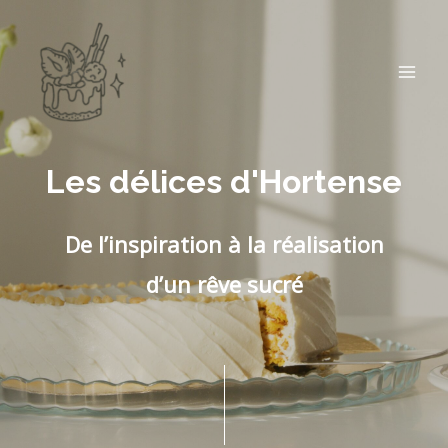
Aller
MAI
au
ME
contenu
Les délices d'Hortense
De l’inspiration à la réalisation
d’un rêve sucré