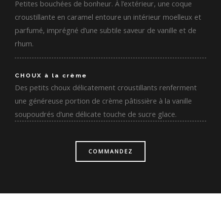
Petites bouchées de bonheur. À l’extérieur, une coque
croustillante en caramel entoure un intérieur moelleux et
parfumé, imprégné d’une subtile saveur de vanille et de
rhum.
CHOUX à la crème
Des petits choux délicatement croustillants renferment
une généreuse portion de crème pâtissière à la vanille
soupoudrés d’une délicate touche de sucre glace.
COMMANDEZ